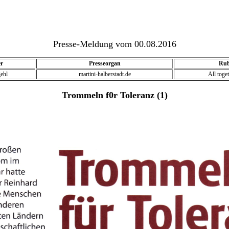
Presse-Meldung vom 00.08.2016
er
Presseorgan
Rub
gehl
martini-halberstadt.de
All toge
Trommeln f0r Toleranz (1)