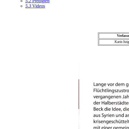
5.2
Predigten
5.3
Videos
Verfass
Karin Itzi