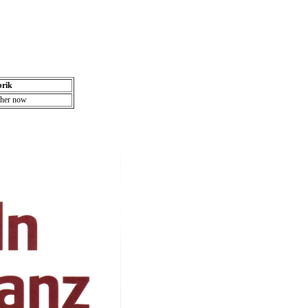
rik
ther now