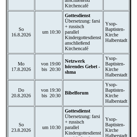
anschließend
Kirchencafé
Gottesdienst
Übersetzung: farsi
Ysop-
+ russisch
So
Baptisten-
um 10:30
parallel
16.8.2026
Kirche
Kindergottesdienst
Halberstadt
anschließend
Kirchencafé
Ysop-
Netzwerk
Mo
von 19:00
Baptisten-
hörendes Gebet -
17.8.2026
bis 20:30
Kirche
shma
Halberstadt
Ysop-
Do
von 19:30
Baptisten-
Bibelforum
20.8.2026
bis 20:30
Kirche
Halberstadt
Gottesdienst
Übersetzung: farsi
Ysop-
+ russisch
So
Baptisten-
um 10:30
parallel
23.8.2026
Kirche
Kindergottesdienst
Halberstadt