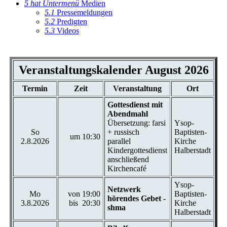
5
hat Untermenü
Medien
5.1
Pressemeldungen
5.2
Predigten
5.3
Videos
Veranstaltungskalender August 2026
Termin
Zeit
Veranstaltung
Ort
Gottesdienst mit
Abendmahl
Übersetzung: farsi
Ysop-
So
+ russisch
Baptisten-
um 10:30
2.8.2026
parallel
Kirche
Kindergottesdienst
Halberstadt
anschließend
Kirchencafé
Ysop-
Netzwerk
Mo
von 19:00
Baptisten-
hörendes Gebet -
3.8.2026
bis 20:30
Kirche
shma
Halberstadt