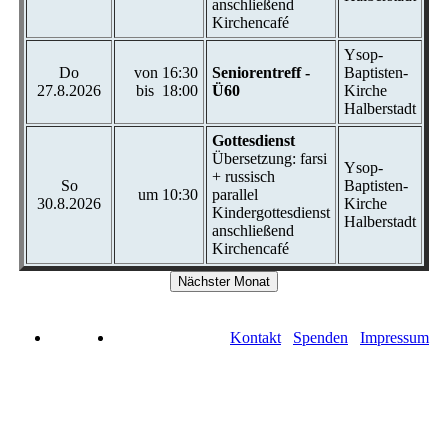
anschließend
Kirchencafé
Ysop-
Do
von 16:30
Seniorentreff -
Baptisten-
27.8.2026
bis 18:00
Ü60
Kirche
Halberstadt
Gottesdienst
Übersetzung: farsi
Ysop-
+ russisch
So
Baptisten-
um 10:30
parallel
30.8.2026
Kirche
Kindergottesdienst
Halberstadt
anschließend
Kirchencafé
Kontakt
Spenden
Impressum