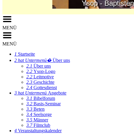
Ysop - Baptisten - K
MENÜ
MENÜ
1
Startseite
2
hat Untermenü�
Über uns
2.1
Über uns
2.2
Ysop-Logo
2.2
Leitmotive
2.3
Geschichte
2.4
Gottesdienst
3
hat Untermenü
Angebote
3.1
Bibelforum
3.2
Basis-Seminar
3.3
Beten
3.4
Seelsorge
3.5
Männer
3.7
Filmclub
4
Veranstaltungskalender