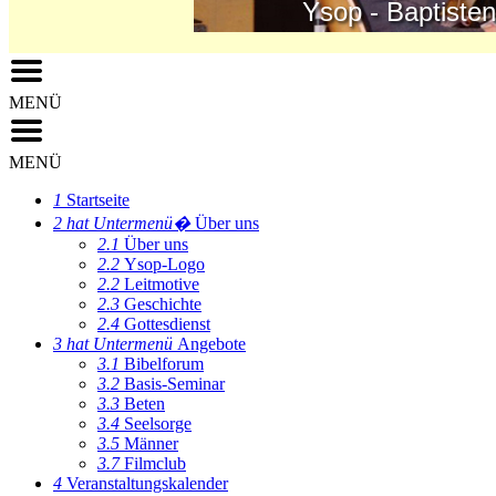
Ysop - Baptisten - K
MENÜ
MENÜ
1
Startseite
2
hat Untermenü�
Über uns
2.1
Über uns
2.2
Ysop-Logo
2.2
Leitmotive
2.3
Geschichte
2.4
Gottesdienst
3
hat Untermenü
Angebote
3.1
Bibelforum
3.2
Basis-Seminar
3.3
Beten
3.4
Seelsorge
3.5
Männer
3.7
Filmclub
4
Veranstaltungskalender